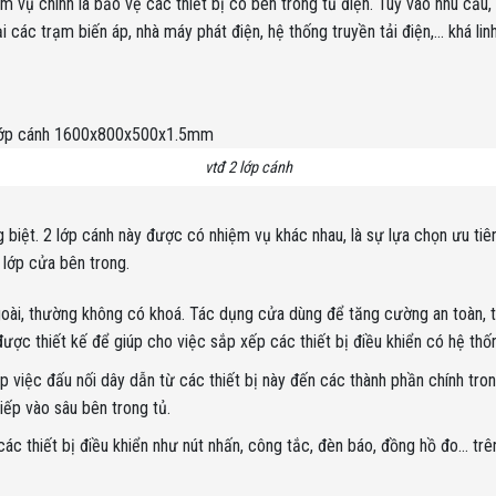
m vụ chính là bảo vệ các thiết bị có bên trong tủ điện. Tuỳ vào nhu cầu,
 các trạm biến áp, nhà máy phát điện, hệ thống truyền tải điện,… khá linh
vtđ 2 lớp cánh
êng biệt. 2 lớp cánh này được có nhiệm vụ khác nhau, là sự lựa chọn ưu ti
 lớp cửa bên trong.
oài, thường không có khoá. Tác dụng cửa dùng để tăng cường an toàn, t
ợc thiết kế để giúp cho việc sắp xếp các thiết bị điều khiển có hệ th
úp việc đấu nối dây dẫn từ các thiết bị này đến các thành phần chính tr
iếp vào sâu bên trong tủ.
các thiết bị điều khiển như nút nhấn, công tắc, đèn báo, đồng hồ đo… tr