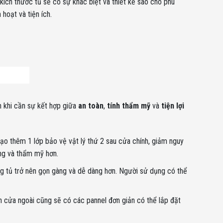
 kích thước tủ sẽ có sự khác biệt và thiết kế sao cho phù
 hoạt và tiện ích.
ên khi cần sự kết hợp giữa
an toàn
,
tính thẩm mỹ
và
tiện lợi
ạo thêm 1 lớp bảo vệ vật lý thứ 2 sau cửa chính, giảm nguy
ống và thẩm mỹ hơn.
ong tủ trở nên gọn gàng và dễ dàng hơn. Người sử dụng có thể
ên cửa ngoài cũng sẽ có các pannel đơn giản có thể lắp đặt