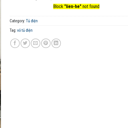
Block
"lien-he"
not found
Category:
Tủ điện
Tag:
vỏ tủ điện