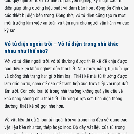
các quy định an toàn. Là thiết bị chuyên nghiệp, kỹ thuật cao, tủ
điện giúp tăng cường hiệu suất và đảm bảo hoạt động ổn định của
các thiết bị điện bên trong. Đồng thời, vỏ tủ điện cũng tạo ra một
môi trường làm việc an toàn và tiện nghi cho người vận hành và các
kỹ sư.
Vỏ tủ điện ngoài trời – Vỏ tủ điện trong nhà khác
nhau như thế nào?
Với vỏ tủ điện ngoài trời, vỏ tủ thường được thiết kế để chịu được
các điều kiện khắc nghiệt của thời tiết. Như mưa, nắng, bụi bẩn, gió
và chống tình trạng han gỉ ở kim loại. Thiết kế mái tủ thường được
làm dốc nước, chân đế cao để tránh tiếp xúc trực tiếp với mặt đất
ẩm ướt. Còn các loại tủ trong nhà thường không quá yêu cầu về
khả năng chống chịu thời tiết. Thường được sơn tĩnh điện thông
thường, thiết kế sẽ gọn nhẹ hơn.
Về vật liệu thì cả 2 loại tủ ngoài trời và trong nhà đều sử dụng các
vật liệu bền như tôn, thép hoặc inox. Độ dày vật liệu của tủ trong