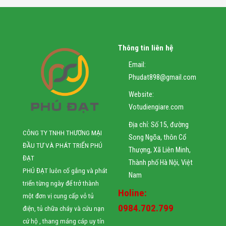
Thông tin liên hệ
Email:
Phudat898@gmail.com
Website:
Votudiengiare.com
Địa chỉ: Số 15, đường
CÔNG TY TNHH THƯƠNG MẠI
Song Ngõa, thôn Cổ
ĐẦU TƯ VÀ PHÁT TRIỂN PHÚ
Thượng, Xã Liên Minh,
ĐẠT
Thành phố Hà Nội, Việt
PHÚ ĐẠT luôn cố gắng và phát
Nam
triển từng ngày để trở thành
Holine:
một đơn vị cung cấp vỏ tủ
0984.702.799
điện, tủ chữa cháy và cứu nạn
cứ hộ , thang máng cáp uy tín